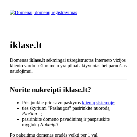
iklase.lt
Domenas
iklase.lt
sėkmingai užregistruotas Interneto vizijos
kliento vardu ir šiuo metu yra pilnai aktyvuotas bei paruoštas
naudojimui.
Norite nukreipti iklase.lt?
Prisijunkite prie savo paskyros
klientų sistemoje
;
ties skyriumi "Paslaugos" pasirinkite nuorodą
Plačiau...
;
pasirinkite domeno pavadinimą ir paspauskite
mygtuką
Nukreipti
.
Po pakeitimų domenas pradės veikti per 1 val.