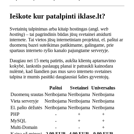
Ieškote kur patalpinti iklase.lt?
Svetainių talpinimas arba kitaip hostingas (angl.
web
hosting
) – tai pagrindinis būdas jūsų svetainei atsidurti
internete. Tai vietos jūsų internetiniam projektui, el. paštui ar
duomenų bazei suteikimas patikimame, galingame, prie
spartaus interneto ryšio kanalo pajungtame serveryje.
Daugiau nei 15 metų patirtis, aukšta klientų aptarnavimo
kokybė, lankstūs paslaugų planai ir patraukli kainodara
nulėmė, kad šiandien pas mus savo interneto svetaines
talpina ir mumis pasitiki daugiausiai šalies gyventojų.
Paštui
Svetainei
Universalus
Duomenų srautas
Neribojama
Neribojama
Neribojama
Vieta serveryje
Neribojama
Neribojama
Neribojama
El. pašto dėžutės
Neribojama
Neribojama
Neribojama
PHP
-
+
+
MySQL
-
+
+
Multi-Domain
-
-
+
Kaina už mėnesį
2.99 EUR
4.99 EUR
9.99 EUR