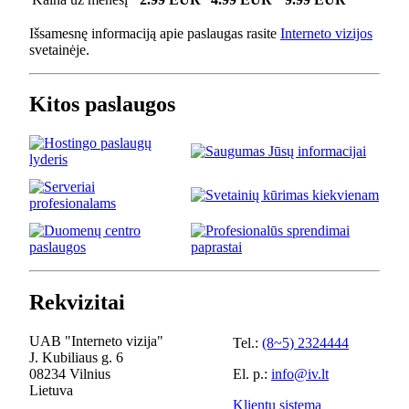
Išsamesnę informaciją apie paslaugas rasite
Interneto vizijos
svetainėje.
Kitos paslaugos
Rekvizitai
UAB "Interneto vizija"
Tel.:
(8~5) 2324444
J. Kubiliaus g. 6
08234 Vilnius
El. p.:
info@iv.lt
Lietuva
Klientų sistema